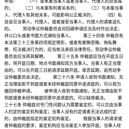
申请： （一）是本案当事人或者当事人、代理人的近亲属
的； （二）与本案有利害关系的； （三）与本案当事
人、代理人有其他关系，可能影响公正裁决的； （四）私
自会见当事人、代理人，或者接受当事人、代理人的请客送礼
的。 劳动争议仲裁委员会对回避申请应当及时作出决定，
并以口头或者书面方式通知当事人。 第三十四条 仲裁员有
本法第三十三条第四项规定情形，或者有索贿受贿、徇私舞
弊、枉法裁决行为的，应当依法承担法律责任。劳动争议仲裁
委员会应当将其解聘。 第三十五条 仲裁庭应当在开庭五日
前，将开庭日期、地点书面通知双方当事人。当事人有正当理
由的，可以在开庭三日前请求延期开庭。是否延期，由劳动争
议仲裁委员会决定。 第三十六条 申请人收到书面通知，无
正当理由拒不到庭或者未经仲裁庭同意中途退庭的，可以视为
撤回仲裁申请。 被申请人收到书面通知，无正当理由拒不
到庭或者未经仲裁庭同意中途退庭的，可以缺席裁决。 第
三十七条 仲裁庭对专门性问题认为需要鉴定的，可以交由当事
人约定的鉴定机构鉴定；当事人没有约定或者无法达成约定
的，由仲裁庭指定的鉴定机构鉴定。 根据当事人的请求或
者仲裁庭的要求，鉴定机构应当派鉴定人参加开庭。当事人经