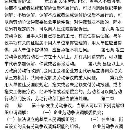
达成和解协议。 第五条 发生劳动争议，当事人不愿协商、
协商不成或者达成和解协议后不履行的，可以向调解组织申请
调解；不愿调解、调解不成或者达成调解协议后不履行的，可
以向劳动争议仲裁委员会申请仲裁；对仲裁裁决不服的，除本
法另有规定的外，可以向人民法院提起诉讼。 第六条 发生
劳动争议，当事人对自己提出的主张，有责任提供证据。与争
议事项有关的证据属于用人单位掌握管理的，用人单位应当提
供；用人单位不提供的，应当承担不利后果。 第七条 发生
劳动争议的劳动者一方在十人以上，并有共同请求的，可以推
举代表参加调解、仲裁或者诉讼活动。 第八条 县级以上人
民政府劳动行政部门会同工会和企业方面代表建立协调劳动关
系三方机制，共同研究解决劳动争议的重大问题。 第九条
用人单位违反国家规定，拖欠或者未足额支付劳动报酬，或者
拖欠工伤医疗费、经济补偿或者赔偿金的，劳动者可以向劳动
行政部门投诉，劳动行政部门应当依法处理。 第二章
调 解 第十条 发生劳动争议，当事人可以到下列调解组
织申请调解： （一）企业劳动争议调解委员会；
（二）依法设立的基层人民调解组织； （三）在乡镇、街
道设立的具有劳动争议调解职能的组织。 企业劳动争议调