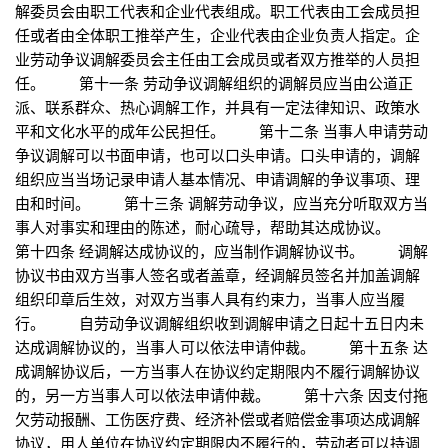
解委员会由职工代表和企业代表组成。职工代表由工会成员担
任或者由全体职工推举产生，企业代表由企业负责人指定。企
业劳动争议调解委员会主任由工会成员或者双方推举的人员担
任。 第十一条 劳动争议调解组织的调解员应当由公道正
派、联系群众、热心调解工作，并具有一定法律知识、政策水
平和文化水平的成年公民担任。 第十二条 当事人申请劳动
争议调解可以书面申请，也可以口头申请。口头申请的，调解
组织应当当场记录申请人基本情况、申请调解的争议事项、理
由和时间。 第十三条 调解劳动争议，应当充分听取双方当
事人对事实和理由的陈述，耐心疏导，帮助其达成协议。
第十四条 经调解达成协议的，应当制作调解协议书。 调解
协议书由双方当事人签名或者盖章，经调解员签名并加盖调解
组织印章后生效，对双方当事人具有约束力，当事人应当履
行。 自劳动争议调解组织收到调解申请之日起十五日内未
达成调解协议的，当事人可以依法申请仲裁。 第十五条 达
成调解协议后，一方当事人在协议约定期限内不履行调解协议
的，另一方当事人可以依法申请仲裁。 第十六条 因支付拖
欠劳动报酬、工伤医疗费、经济补偿或者赔偿金事项达成调解
协议，用人单位在协议约定期限内不履行的，劳动者可以持调