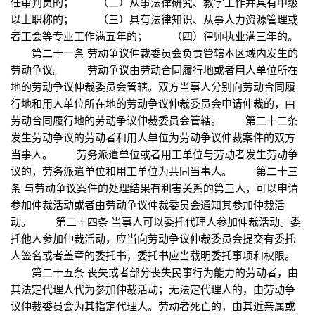
任审判员的； （二）从事法律研究、教学工作并具有中级
以上职称的； （三）具有法律知识、从事人力资源管理或
者工会等专业工作满五年的； （四）律师执业满三年的。
第二十一条 劳动争议仲裁委员会负责管辖本区域内发生的
劳动争议。 劳动争议由劳动合同履行地或者用人单位所在
地的劳动争议仲裁委员会管辖。双方当事人分别向劳动合同履
行地和用人单位所在地的劳动争议仲裁委员会申请仲裁的，由
劳动合同履行地的劳动争议仲裁委员会管辖。 第二十二条
发生劳动争议的劳动者和用人单位为劳动争议仲裁案件的双方
当事人。 劳务派遣单位或者用工单位与劳动者发生劳动争
议的，劳务派遣单位和用工单位为共同当事人。 第二十三
条 与劳动争议案件的处理结果有利害关系的第三人，可以申请
参加仲裁活动或者由劳动争议仲裁委员会通知其参加仲裁活
动。 第二十四条 当事人可以委托代理人参加仲裁活动。委
托他人参加仲裁活动，应当向劳动争议仲裁委员会提交有委托
人签名或者盖章的委托书，委托书应当载明委托事项和权限。
第二十五条 丧失或者部分丧失民事行为能力的劳动者，由
其法定代理人代为参加仲裁活动；无法定代理人的，由劳动争
议仲裁委员会为其指定代理人。劳动者死亡的，由其近亲属或