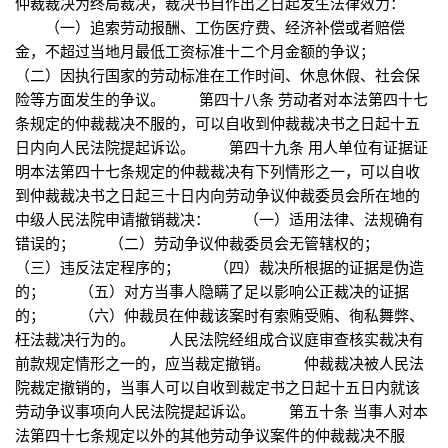
仲裁裁决为终局裁决，裁决书自作出之日起发生法律效力：
（一）追索劳动报酬、工伤医疗费、经济补偿或者赔偿
金，不超过当地月最低工资标准十二个月金额的争议；
（二）因执行国家的劳动标准在工作时间、休息休假、社会保
险等方面发生的争议。 第四十八条 劳动者对本法第四十七
条规定的仲裁裁决不服的，可以自收到仲裁裁决书之日起十五
日内向人民法院提起诉讼。 第四十九条 用人单位有证据证
明本法第四十七条规定的仲裁裁决有下列情形之一，可以自收
到仲裁裁决书之日起三十日内向劳动争议仲裁委员会所在地的
中级人民法院申请撤销裁决： （一）适用法律、法规确有
错误的； （二）劳动争议仲裁委员会无管辖权的；
（三）违反法定程序的； （四）裁决所根据的证据是伪造
的； （五）对方当事人隐瞒了足以影响公正裁决的证据
的； （六）仲裁员在仲裁该案时有索贿受贿、徇私舞弊、
枉法裁决行为的。 人民法院经组成合议庭审查核实裁决有
前款规定情形之一的，应当裁定撤销。 仲裁裁决被人民法
院裁定撤销的，当事人可以自收到裁定书之日起十五日内就该
劳动争议事项向人民法院提起诉讼。 第五十条 当事人对本
法第四十七条规定以外的其他劳动争议案件的仲裁裁决不服