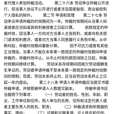
者代理人参加仲裁活动。 第二十六条 劳动争议仲裁公开进
行，但当事人协议不公开进行或者涉及国家秘密、商业秘密和
个人隐私的除外。 第二节 申请和受理 第二十七条 劳
动争议申请仲裁的时效期间为一年。仲裁时效期间从当事人知
道或者应当知道其权利被侵害之日起计算。 前款规定的仲
裁时效，因当事人一方向对方当事人主张权利，或者向有关部
门请求权利救济，或者对方当事人同意履行义务而中断。从中
断时起，仲裁时效期间重新计算。 因不可抗力或者有其他
正当理由，当事人不能在本条第一款规定的仲裁时效期间申请
仲裁的，仲裁时效中止。从中止时效的原因消除之日起，仲裁
时效期间继续计算。 劳动关系存续期间因拖欠劳动报酬发
生争议的，劳动者申请仲裁不受本条第一款规定的仲裁时效期
间的限制；但是，劳动关系终止的，应当自劳动关系终止之日
起一年内提出。 第二十八条 申请人申请仲裁应当提交书面
仲裁申请，并按照被申请人人数提交副本。 仲裁申请书应
当载明下列事项： （一）劳动者的姓名、性别、年龄、职
业、工作单位和住所，用人单位的名称、住所和法定代表人或
者主要负责人的姓名、职务； （二）仲裁请求和所根据的
事实、理由； （三）证据和证据来源、证人姓名和住所。