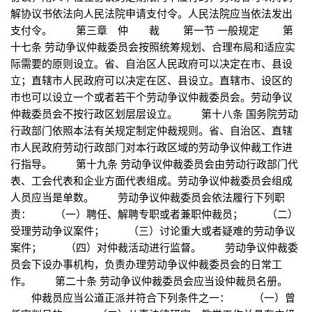
解协议书依法向人民法院申请支付令。人民法院应当依法发出
支付令。 第三章 仲 裁 第一节 一般规定 第
十七条 劳动争议仲裁委员会按照统筹规划、合理布局和适应实
际需要的原则设立。省、自治区人民政府可以决定在市、县设
立；直辖市人民政府可以决定在区、县设立。直辖市、设区的
市也可以设立一个或者若干个劳动争议仲裁委员会。劳动争议
仲裁委员会不按行政区划层层设立。 第十八条 国务院劳动
行政部门依照本法有关规定制定仲裁规则。省、自治区、直辖
市人民政府劳动行政部门对本行政区域的劳动争议仲裁工作进
行指导。 第十九条 劳动争议仲裁委员会由劳动行政部门代
表、工会代表和企业方面代表组成。劳动争议仲裁委员会组成
人员应当是单数。 劳动争议仲裁委员会依法履行下列职
责： （一）聘任、解聘专职或者兼职仲裁员； （二）
受理劳动争议案件； （三）讨论重大或者疑难的劳动争议
案件； （四）对仲裁活动进行监督。 劳动争议仲裁委
员会下设办事机构，负责办理劳动争议仲裁委员会的日常工
作。 第二十条 劳动争议仲裁委员会应当设仲裁员名册。
仲裁员应当公道正派并符合下列条件之一： （一）曾