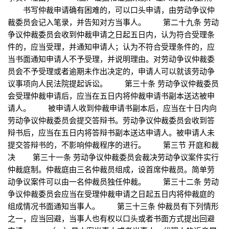
书写仲裁申请确有困难的，可以口头申请，由劳动争议仲
裁委员会记入笔录，并告知对方当事人。 第二十九条 劳动
争议仲裁委员会收到仲裁申请之日起五日内，认为符合受理条
件的，应当受理，并通知申请人；认为不符合受理条件的，应
当书面通知申请人不予受理，并说明理由。对劳动争议仲裁委
员会不予受理或者逾期未作出决定的，申请人可以就该劳动争
议事项向人民法院提起诉讼。 第三十条 劳动争议仲裁委员
会受理仲裁申请后，应当在五日内将仲裁申请书副本送达被申
请人。 被申请人收到仲裁申请书副本后，应当在十日内向
劳动争议仲裁委员会提交答辩书。劳动争议仲裁委员会收到答
辩书后，应当在五日内将答辩书副本送达申请人。被申请人未
提交答辩书的，不影响仲裁程序的进行。 第三节 开庭和裁
决 第三十一条 劳动争议仲裁委员会裁决劳动争议案件实行
仲裁庭制。仲裁庭由三名仲裁员组成，设首席仲裁员。简单劳
动争议案件可以由一名仲裁员独任仲裁。 第三十二条 劳动
争议仲裁委员会应当在受理仲裁申请之日起五日内将仲裁庭的
组成情况书面通知当事人。 第三十三条 仲裁员有下列情形
之一，应当回避，当事人也有权以口头或者书面方式提出回避