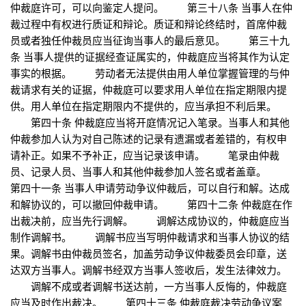
仲裁庭许可，可以向鉴定人提问。 第三十八条 当事人在仲
裁过程中有权进行质证和辩论。质证和辩论终结时，首席仲裁
员或者独任仲裁员应当征询当事人的最后意见。 第三十九
条 当事人提供的证据经查证属实的，仲裁庭应当将其作为认定
事实的根据。 劳动者无法提供由用人单位掌握管理的与仲
裁请求有关的证据，仲裁庭可以要求用人单位在指定期限内提
供。用人单位在指定期限内不提供的，应当承担不利后果。
第四十条 仲裁庭应当将开庭情况记入笔录。当事人和其他
仲裁参加人认为对自己陈述的记录有遗漏或者差错的，有权申
请补正。如果不予补正，应当记录该申请。 笔录由仲裁
员、记录人员、当事人和其他仲裁参加人签名或者盖章。
第四十一条 当事人申请劳动争议仲裁后，可以自行和解。达成
和解协议的，可以撤回仲裁申请。 第四十二条 仲裁庭在作
出裁决前，应当先行调解。 调解达成协议的，仲裁庭应当
制作调解书。 调解书应当写明仲裁请求和当事人协议的结
果。调解书由仲裁员签名，加盖劳动争议仲裁委员会印章，送
达双方当事人。调解书经双方当事人签收后，发生法律效力。
调解不成或者调解书送达前，一方当事人反悔的，仲裁庭
应当及时作出裁决。 第四十三条 仲裁庭裁决劳动争议案