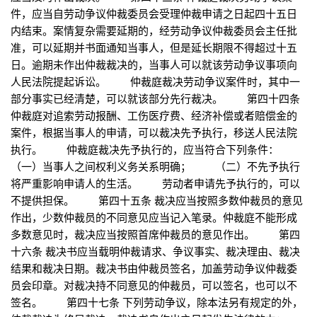
件，应当自劳动争议仲裁委员会受理仲裁申请之日起四十五日
内结束。案情复杂需要延期的，经劳动争议仲裁委员会主任批
准，可以延期并书面通知当事人，但是延长期限不得超过十五
日。逾期未作出仲裁裁决的，当事人可以就该劳动争议事项向
人民法院提起诉讼。 仲裁庭裁决劳动争议案件时，其中一
部分事实已经清楚，可以就该部分先行裁决。 第四十四条
仲裁庭对追索劳动报酬、工伤医疗费、经济补偿或者赔偿金的
案件，根据当事人的申请，可以裁决先予执行，移送人民法院
执行。 仲裁庭裁决先予执行的，应当符合下列条件：
（一）当事人之间权利义务关系明确； （二）不先予执行
将严重影响申请人的生活。 劳动者申请先予执行的，可以
不提供担保。 第四十五条 裁决应当按照多数仲裁员的意见
作出，少数仲裁员的不同意见应当记入笔录。仲裁庭不能形成
多数意见时，裁决应当按照首席仲裁员的意见作出。 第四
十六条 裁决书应当载明仲裁请求、争议事实、裁决理由、裁决
结果和裁决日期。裁决书由仲裁员签名，加盖劳动争议仲裁委
员会印章。对裁决持不同意见的仲裁员，可以签名，也可以不
签名。 第四十七条 下列劳动争议，除本法另有规定的外，