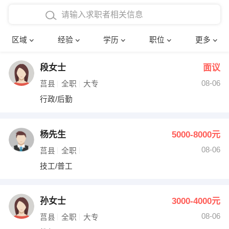
在校学生工作经验
本科
行政后勤
建筑装潢
确定
区域
经验
学历
职位
更多
三年以上工作经验
硕士
销售岗位
教师
段女士
面议
四年以上工作经验
博士
文员
护士
08-06
莒县
全职
大专
五年以上工作经验
财务会计
传单派发
行政/后勤
十年以上工作经验
超市零售
促销导购
杨先生
5000-8000元
网络IT
保健按摩
08-06
莒县
全职
技工/普工
快递员
前台接待
收银员
技术员/工程师
孙女士
3000-4000元
08-06
水电/机修
部门经理
莒县
全职
大专