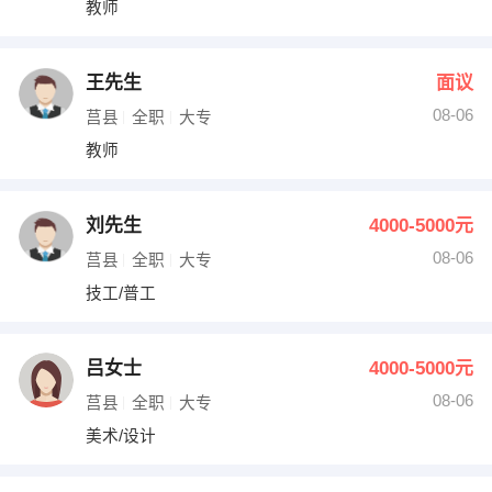
教师
出纳
保险
编辑
法律
王先生
面议
08-06
莒县
全职
大专
保洁
贸易采购
教师
跟单
理财顾问
刘先生
4000-5000元
其他职位
08-06
莒县
全职
大专
技工/普工
吕女士
4000-5000元
08-06
莒县
全职
大专
美术/设计