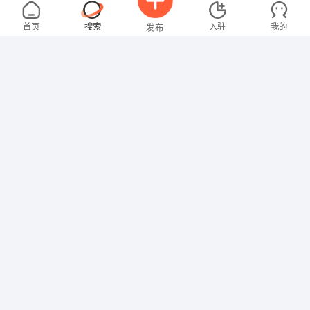
刘先生
5000-8000元
08-02
莒县
全职
首页
搜索
入驻
我的
发布
技工/普工
张女士
4000-5000元
08-02
莒县
全职
招聘信息
求职简历
技工/普工
陈先生
4000-5000元
08-02
莒县
全职
技工/普工
刘先生
8000-12000元
08-02
莒县
全职