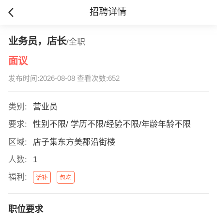
招聘详情
业务员，店长
/全职
面议
发布时间:2026-08-08 查看次数:652
类别:
营业员
要求:
性别不限/ 学历不限/经验不限/年龄年龄不限
区域:
店子集东方美郡沿街楼
人数:
1
福利:
话补
包吃
职位要求