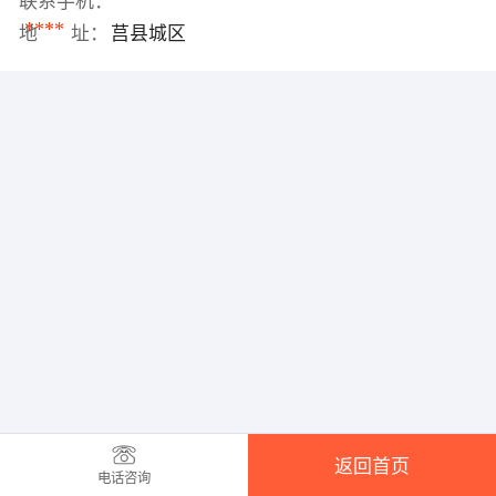
联系手机：
****
地 址：
莒县城区
返回首页
电话咨询