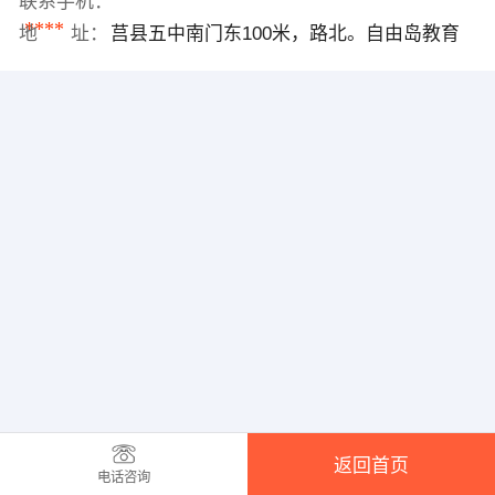
联系手机：
****
地 址：
莒县五中南门东100米，路北。自由岛教育
返回首页
电话咨询